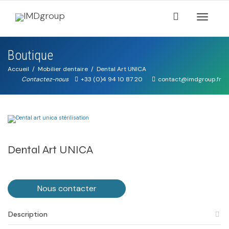
Activer/
Boutique
navigati
Accueil
Mobilier dentaire
Dental Art UNICA
Contactez-nous
+33 (0)4 94 10 87 20
contact@imdgroup.fr
Dental Art UNICA
Nous contacter
Description