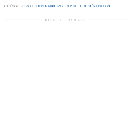
CATÉGORIES :
MOBILIER DENTAIRE
,
MOBILIER SALLE DE STÉRILISATION
RELATED PRODUCTS
,
MOBILIER DENTAIRE
MOBILIER SALLE DE SOIN
Dental Art TAO