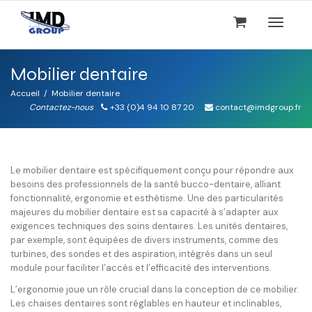
Activer/
Mobilier dentaire
navigati
Accueil
Mobilier dentaire
Contactez-nous
+33 (0)4 94 10 87 20
contact@imdgroup.fr
Le mobilier dentaire est spécifiquement conçu pour répondre aux
besoins des professionnels de la santé bucco-dentaire, alliant
fonctionnalité, ergonomie et esthétisme. Une des particularités
majeures du mobilier dentaire est sa capacité à s’adapter aux
exigences techniques des soins dentaires. Les unités dentaires,
par exemple, sont équipées de divers instruments, comme des
turbines, des sondes et des aspiration, intégrés dans un seul
module pour faciliter l’accès et l’efficacité des interventions.
L’ergonomie joue un rôle crucial dans la conception de ce mobilier.
Les chaises dentaires sont réglables en hauteur et inclinables,