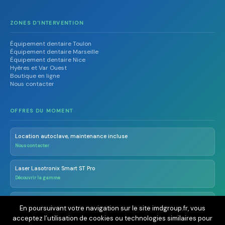
ZONES D'INTERVENTION
Équipement dentaire Toulon
Équipement dentaire Marseille
Équipement dentaire Nice
Hyères et Var Ouest
Boutique en ligne
Nous contacter
OFFRES DU MOMENT
Location autoclave, maintenance incluse
Nous contacter
Laser Lasotronix Smart ST Pro
Découvrir la gamme
Radioprotection OCR dès 290€ TTC/an
En poursuivant votre navigation sur le site imdgroup.fr, vous
En savoir plus
acceptez l’utilisation de cookies ou technologies similaires pour