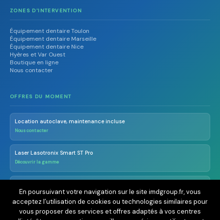
ZONES D'INTERVENTION
Équipement dentaire Toulon
Équipement dentaire Marseille
Équipement dentaire Nice
Hyères et Var Ouest
Boutique en ligne
Nous contacter
OFFRES DU MOMENT
Location autoclave, maintenance incluse
Nous contacter
Laser Lasotronix Smart ST Pro
Découvrir la gamme
Radioprotection OCR dès 290€ TTC/an
En poursuivant votre navigation sur le site imdgroup.fr, vous
En savoir plus
acceptez l’utilisation de cookies ou technologies similaires pour
vous proposer des services et offres adaptés à vos centres