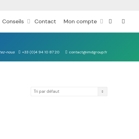
Conseils
Contact
Mon compte
tez-nous
+33 (0)4 94 10 87 20
contact@imdgroup.fr