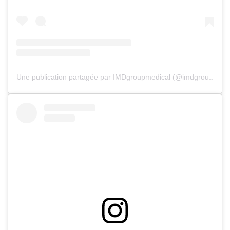
Une publication partagée par IMDgroupmedical (@imdgroupmedical)