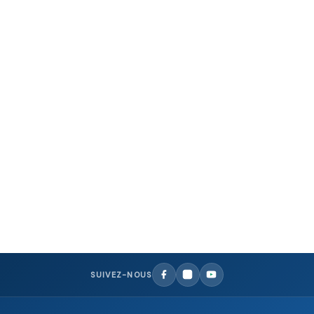
,
FAUTEUILS KAVO, OMS, DIPLOMAT
KAVO
Fauteuil dentaire KaVo – Premium uniQa
NOUS CONTACTER
SUIVEZ-NOUS