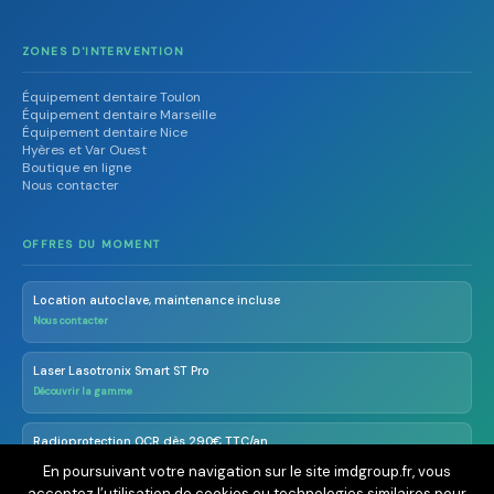
ZONES D'INTERVENTION
Équipement dentaire Toulon
Équipement dentaire Marseille
Équipement dentaire Nice
Hyères et Var Ouest
Boutique en ligne
Nous contacter
OFFRES DU MOMENT
Location autoclave, maintenance incluse
Nous contacter
Laser Lasotronix Smart ST Pro
Découvrir la gamme
Radioprotection OCR dès 290€ TTC/an
En savoir plus
En poursuivant votre navigation sur le site imdgroup.fr, vous
acceptez l’utilisation de cookies ou technologies similaires pour