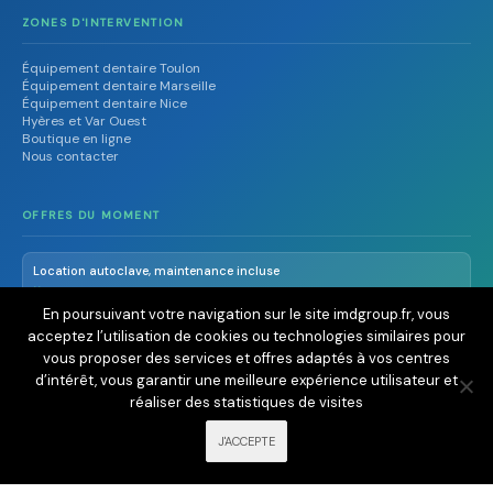
ZONES D'INTERVENTION
Équipement dentaire Toulon
Équipement dentaire Marseille
Équipement dentaire Nice
Hyères et Var Ouest
Boutique en ligne
Nous contacter
OFFRES DU MOMENT
Location autoclave, maintenance incluse
Nous contacter
En poursuivant votre navigation sur le site imdgroup.fr, vous
acceptez l’utilisation de cookies ou technologies similaires pour
Laser Lasotronix Smart ST Pro
vous proposer des services et offres adaptés à vos centres
Découvrir la gamme
d’intérêt, vous garantir une meilleure expérience utilisateur et
réaliser des statistiques de visites
Radioprotection OCR dès 290€ TTC/an
En savoir plus
J'ACCEPTE
Fibre optique de photobiomulation – diamètre 8 mm
Arc pour blanchiment et gestion de la douleur