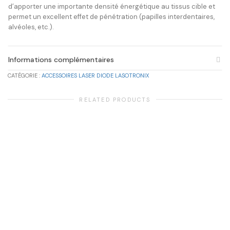
d’apporter une importante densité énergétique au tissus cible et
permet un excellent effet de pénétration (papilles interdentaires,
alvéoles, etc.).
Informations complémentaires
CATÉGORIE :
ACCESSOIRES LASER DIODE LASOTRONIX
RELATED PRODUCTS
ACCESSOIRES LASER DIODE LASOTRONIX
Pédale de commande pour laser diode Smart M PRO Lasotronix
239,00
€