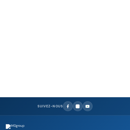
ACCESSOIRES LASER DIODE LASOTRONIX
Embouts métalliques autoclavables pour laser diode Lasotronix
980 nm
149,00
€
SUIVEZ-NOUS