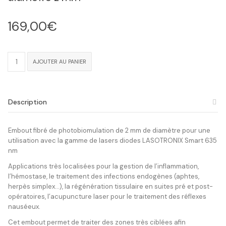
169,00
€
quantité
AJOUTER AU PANIER
de
Fibre
optique
de
Description
photobiomulation
-
diamètre
Embout fibré de photobiomulation de 2 mm de diamètre pour une
2
utilisation avec la gamme de lasers diodes LASOTRONIX Smart 635
mm
nm
Applications très localisées pour la gestion de l’inflammation,
l’hémostase, le traitement des infections endogènes (aphtes,
herpès simplex…), la régénération tissulaire en suites pré et post-
opératoires, l’acupuncture laser pour le traitement des réflexes
nauséeux.
Cet embout permet de traiter des zones très ciblées afin