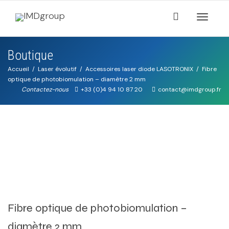
Activer/
Boutique
navigati
Accueil
Laser évolutif
Accessoires laser diode LASOTRONIX
Fibre
optique de photobiomulation – diamètre 2 mm
Contactez-nous
+33 (0)4 94 10 87 20
contact@imdgroup.fr
Fibre optique de photobiomulation –
diamètre 2 mm