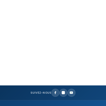
,
FAUTEUILS KAVO, OMS, DIPLOMAT
KAVO
Fauteuil dentaire KaVo – Premium uniQa
NOUS CONTACTER
SUIVEZ-NOUS