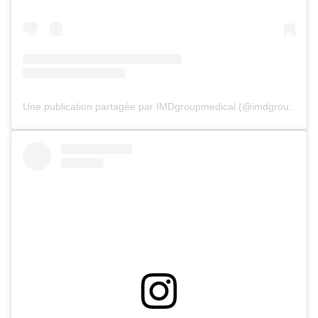
Une publication partagée par IMDgroupmedical (@imdgroupmedical)