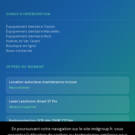
ZONES D'INTERVENTION
Équipement dentaire Toulon
Équipement dentaire Marseille
Équipement dentaire Nice
Hyères et Var Ouest
Boutique en ligne
Nous contacter
OFFRES DU MOMENT
Location autoclave, maintenance incluse
Nous contacter
Laser Lasotronix Smart ST Pro
Découvrir la gamme
Radioprotection OCR dès 290€ TTC/an
En savoir plus
En poursuivant votre navigation sur le site imdgroup.fr, vous
acceptez l’utilisation de cookies ou technologies similaires pour